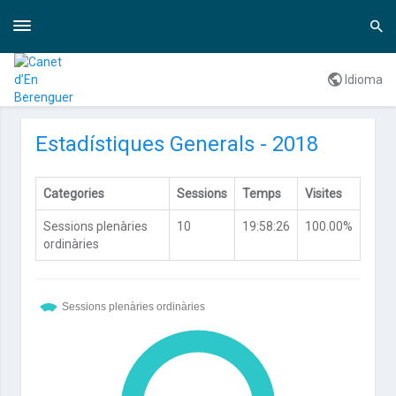
Toggle
Togg
navigation
navi
Idioma
Estadístiques Generals - 2018
Categories
Sessions
Temps
Visites
Sessions plenàries
10
19:58:26
100.00%
ordinàries