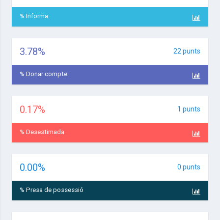
% Informa
3.78
%
22 punts
% Donar compte
0.17
%
1 punts
% Desestimada
0.00
%
0 punts
% Presa de possessió