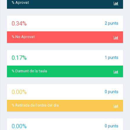
% Aprovat
0.34
%
2 punts
% No Aprovat
0.17
%
1 punts
% Damunt de la taula
0.00
%
0 punts
% Retirada de l'ordre del dia
0.00
%
0 punts