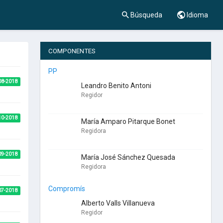
Búsqueda
Idioma
COMPONENTES
PP
08-2018
Leandro Benito Antoni
Regidor
10-2018
María Amparo Pitarque Bonet
Regidora
09-2018
María José Sánchez Quesada
Regidora
Compromís
07-2018
Alberto Valls Villanueva
Regidor