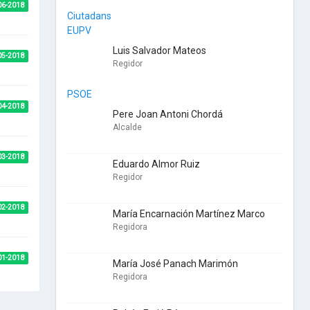
06-2018
Ciutadans
EUPV
Luis Salvador Mateos
05-2018
Regidor
PSOE
04-2018
Pere Joan Antoni Chordá
Alcalde
03-2018
Eduardo Almor Ruiz
Regidor
02-2018
María Encarnación Martínez Marco
Regidora
01-2018
María José Panach Marimón
Regidora