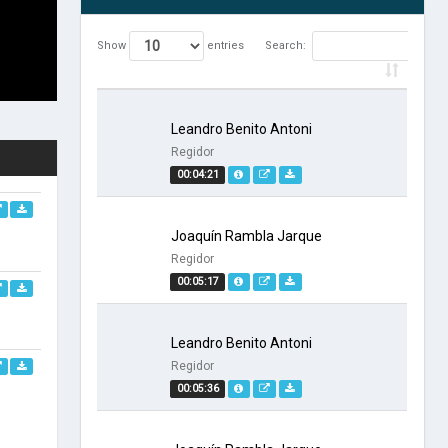
Show
entries
Search:
Leandro Benito Antoni
Regidor
00:04:21
Joaquín Rambla Jarque
Regidor
00:05:17
Leandro Benito Antoni
Regidor
00:05:36