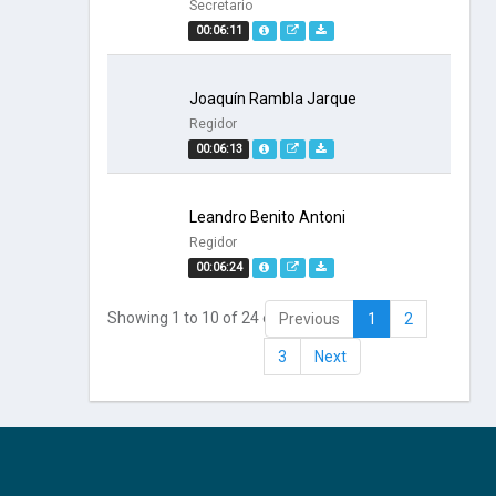
Secretario
00:06:11
Joaquín Rambla Jarque
Regidor
00:06:13
Leandro Benito Antoni
Regidor
00:06:24
Showing 1 to 10 of 24 entries
Previous
1
2
3
Next