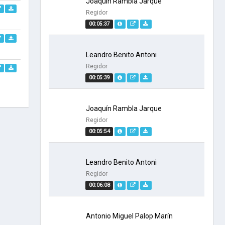
Joaquín Rambla Jarque
Regidor
00:05:37
Leandro Benito Antoni
Regidor
00:05:39
Joaquín Rambla Jarque
Regidor
00:05:54
Leandro Benito Antoni
Regidor
00:06:08
Antonio Miguel Palop Marín