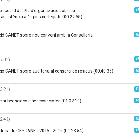
 l'acord del Ple d'organització sobre la
 assistència a òrgans col·legiats
(00:22:55)
ció CANET sobre nou conveni amb la Conselleria
7:01)
ió CANET sobre auditoria al consorci de residus
(00:40:35)
3:21)
re subvencions a secessionistes
(01:02:19)
2:43)
itoria de GESCANET 2015 - 2016
(01:23:54)