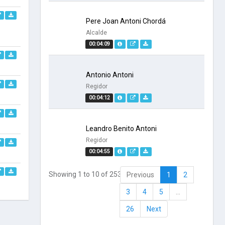
Pere Joan Antoni Chordá
Alcalde
00:04:09
Antonio Antoni
Regidor
00:04:12
Leandro Benito Antoni
Regidor
00:04:55
Showing 1 to 10 of 253 entries
Previous
1
2
3
4
5
…
26
Next