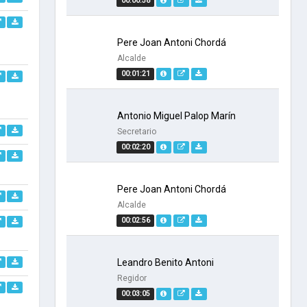
00:00:58
Pere Joan Antoni Chordá
Alcalde
00:01:21
Antonio Miguel Palop Marín
Secretario
00:02:20
Pere Joan Antoni Chordá
Alcalde
00:02:56
Leandro Benito Antoni
Regidor
00:03:05