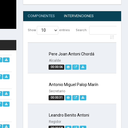
COMPONENTES
INTERVENCIONES
Show
entries
Search:
Pere Joan Antoni Chordá
Alcalde
00:00:06
Antonio Miguel Palop Marín
Secretario
00:00:31
Leandro Benito Antoni
Regidor