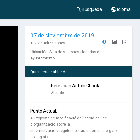
Búsqueda
Idioma
07 de Noviembre de 2019
107 visualizaciones
Ubicación:
Sala de sesiones plenarias del
Ayuntamiento
Quien esta hablando
Pere Joan Antoni Chordá
Alcalde
Punto Actual:
4. Proposta de modificació de l'acord del Ple
d'organització sobre la
indemnització a regidors per assistència a òrgans
col·legiats