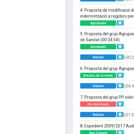
4. Proposta de modificació de
indemnització a regidors per
Aprobado
5. Proposta del grup Agrupa
de Sanitat
(00:24:54)
Aprobado
(00:2
Debate
6. Proposta del grup Agrupac
Encima de la mesa
(00:4
Debate
7. Proposta del grup PP sob
No Aprobado
(01:0
Debate
8. Expedient 2009/2017 Aud
Dar Cuenta