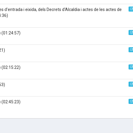
s d'entrada i eixida, dels Decrets d'Alcaldia i actes de les actes de
4:36)
)
(01:24:57)
21)
)
(02:15:22)
53)
)
(02:45:23)