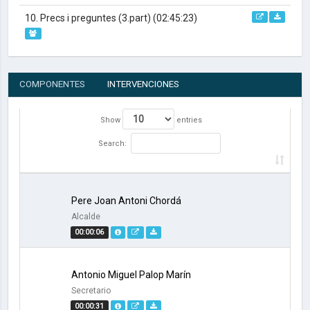
10. Precs i preguntes (3.part)
(02:45:23)
COMPONENTES
INTERVENCIONES
Show
entries
Search:
Pere Joan Antoni Chordá
Alcalde
00:00:06
Antonio Miguel Palop Marín
Secretario
00:00:31