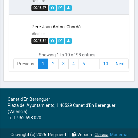
Regidor
00:13:27
Pere Joan Antoni Chordá
Alcalde
00:15:34
Showing 1 to 10 of 98 entries
Previous
1
2
3
4
5
…
10
Next
Canet d’En Berenguer
Plaza del Ayuntamiento, 1 46529 Canet d’En Berenguer
(Valencia)
Telf. 962 698 020
Copyright (c) 2026
Regmeet
Versión:
Clásica
Moderna