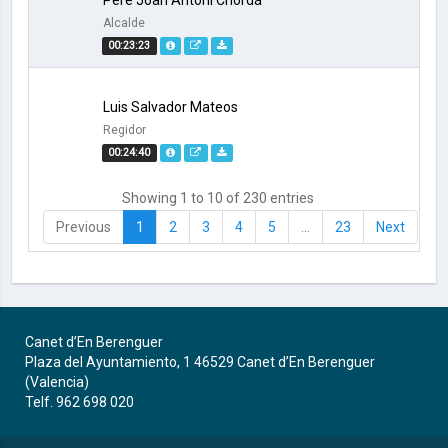
Pere Joan Antoni Chordá
Alcalde
00:23:23
Luis Salvador Mateos
Regidor
00:24:40
Showing 1 to 10 of 230 entries
Previous
1
2
3
4
5
…
23
Next
Canet d’En Berenguer
Plaza del Ayuntamiento, 1 46529 Canet d’En Berenguer
(Valencia)
Telf. 962 698 020