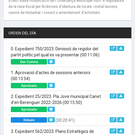
d'ofici sobre modificació de l'Ordenança Municipal núm. 6 reguladora
de la taxa fiscal per llicències d'obertura de locals i instal·lacions,
canvis de titularitat i cessió o arrendament d'activitats
ORDEN DEL DÍA
0. Expedient 750/2023. Dimissió de regidor del
partit polític pel qual es va presentar
(00:11:06)
Dar Cuenta
1. Aprovació d'actes de sessions anteriors
(00:13:54)
Aprobado
2. Expedient 25/2023. Pla Jove municipal Canet
d’en Berenguer 2022-2026
(00:15:50)
Aprobado
(00:20:41)
Debate
3. Expedient 562/2023. Plans Estratègics de