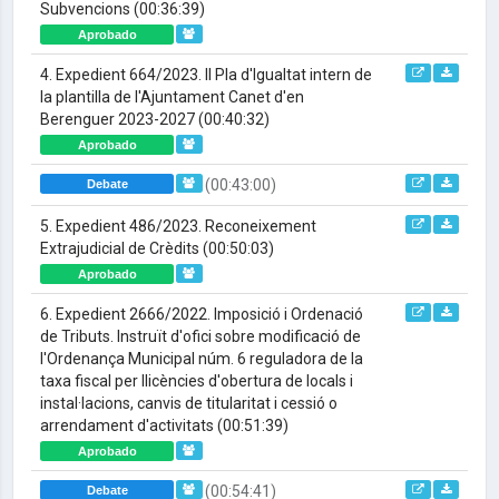
Subvencions
(00:36:39)
Aprobado
4. Expedient 664/2023. II Pla d'Igualtat intern de
la plantilla de l'Ajuntament Canet d'en
Berenguer 2023-2027
(00:40:32)
Aprobado
(00:43:00)
Debate
5. Expedient 486/2023. Reconeixement
Extrajudicial de Crèdits
(00:50:03)
Aprobado
6. Expedient 2666/2022. Imposició i Ordenació
de Tributs. Instruït d'ofici sobre modificació de
l'Ordenança Municipal núm. 6 reguladora de la
taxa fiscal per llicències d'obertura de locals i
instal·lacions, canvis de titularitat i cessió o
arrendament d'activitats
(00:51:39)
Aprobado
(00:54:41)
Debate