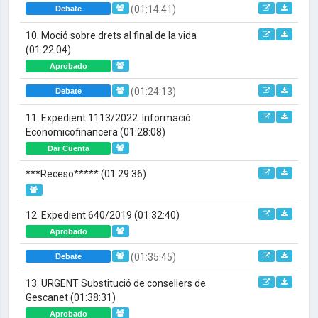
(01:14:41)
Debate
10. Moció sobre drets al final de la vida
(01:22:04)
Aprobado
(01:24:13)
Debate
11. Expedient 1113/2022. Informació
Economicofinancera
(01:28:08)
Dar Cuenta
***Receso*****
(01:29:36)
12. Expedient 640/2019
(01:32:40)
Aprobado
(01:35:45)
Debate
13. URGENT Substitució de consellers de
Gescanet
(01:38:31)
Aprobado