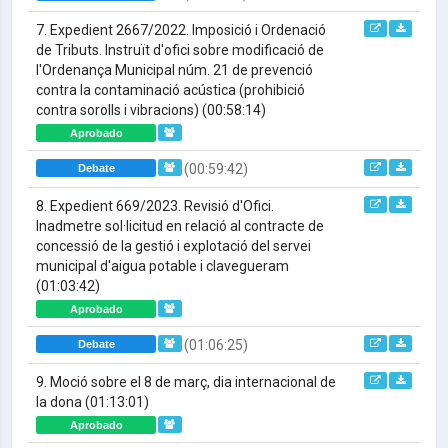
7. Expedient 2667/2022. Imposició i Ordenació
de Tributs. Instruït d'ofici sobre modificació de
l'Ordenança Municipal núm. 21 de prevenció
contra la contaminació acústica (prohibició
contra sorolls i vibracions)
(00:58:14)
Aprobado
(00:59:42)
Debate
8. Expedient 669/2023. Revisió d'Ofici.
Inadmetre sol·licitud en relació al contracte de
concessió de la gestió i explotació del servei
municipal d'aigua potable i clavegueram
(01:03:42)
Aprobado
(01:06:25)
Debate
9. Moció sobre el 8 de març, dia internacional de
la dona
(01:13:01)
Aprobado