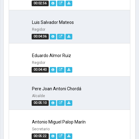
00:02:56
Luis Salvador Mateos
Regidor
00:04:36
Eduardo Almor Ruiz
Regidor
00:04:40
Pere Joan Antoni Chordá
Alcalde
00:05:10
Antonio Miguel Palop Marín
Secretario
00:05:22