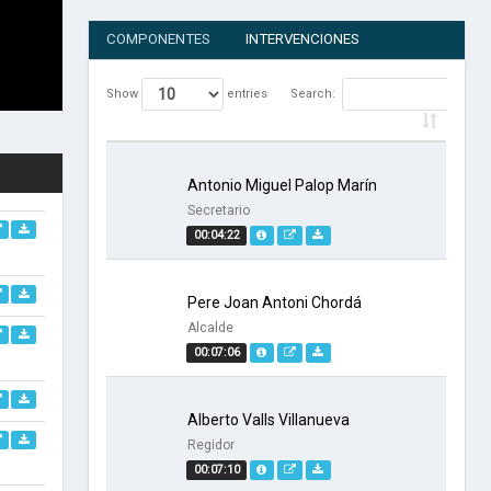
COMPONENTES
INTERVENCIONES
Show
entries
Search:
Antonio Miguel Palop Marín
Secretario
00:04:22
Pere Joan Antoni Chordá
Alcalde
00:07:06
Alberto Valls Villanueva
Regidor
00:07:10