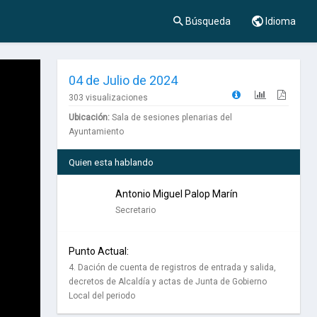
Búsqueda
Idioma
04 de Julio de 2024
303 visualizaciones
Ubicación:
Sala de sesiones plenarias del
Ayuntamiento
Quien esta hablando
Antonio Miguel Palop Marín
Secretario
Punto Actual:
4. Dación de cuenta de registros de entrada y salida,
decretos de Alcaldía y actas de Junta de Gobierno
Local del periodo