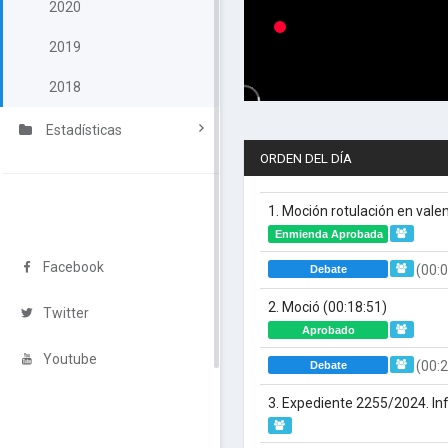
2020
2019
2018
Estadísticas
ORDEN DEL DÍA
1. Moción rotulación en val
Enmienda Aprobada
Facebook
(00:0
Debate
2. Moció
(00:18:51)
Twitter
Aprobado
Youtube
(00:2
Debate
3. Expediente 2255/2024. I