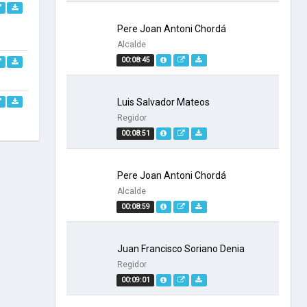
Pere Joan Antoni Chordá
Alcalde
00:08:45
Luis Salvador Mateos
Regidor
00:08:51
Pere Joan Antoni Chordá
Alcalde
00:08:59
Juan Francisco Soriano Denia
Regidor
00:09:01