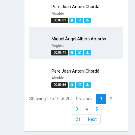
Pere Joan Antoni Chordá
Alcalde
00:09:31
Miguel Ángel Albero Amorós
Regidor
00:09:41
Pere Joan Antoni Chordá
Alcalde
00:09:56
Showing 1 to 10 of 205 entries
Previous
1
2
3
4
5
…
21
Next