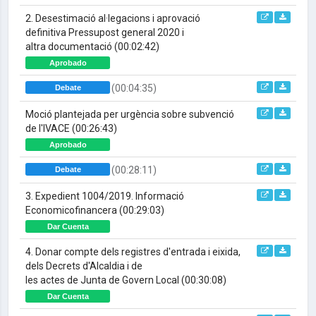
2. Desestimació al·legacions i aprovació
definitiva Pressupost general 2020 i
altra documentació
(00:02:42)
Aprobado
(00:04:35)
Debate
Moció plantejada per urgència sobre subvenció
de l'IVACE
(00:26:43)
Aprobado
(00:28:11)
Debate
3. Expedient 1004/2019. Informació
Economicofinancera
(00:29:03)
Dar Cuenta
4. Donar compte dels registres d'entrada i eixida,
dels Decrets d'Alcaldia i de
les actes de Junta de Govern Local
(00:30:08)
Dar Cuenta