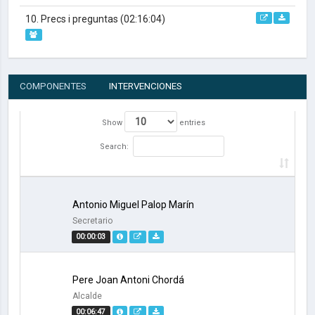
10. Precs i preguntas
(02:16:04)
COMPONENTES
INTERVENCIONES
Show
entries
Search:
Antonio Miguel Palop Marín
Secretario
00:00:03
Pere Joan Antoni Chordá
Alcalde
00:06:47