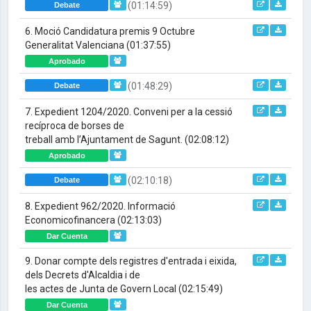
(01:14:59)
Debate
6. Moció Candidatura premis 9 Octubre
Generalitat Valenciana
(01:37:55)
Aprobado
(01:48:29)
Debate
7. Expedient 1204/2020. Conveni per a la cessió
recíproca de borses de
treball amb l’Ajuntament de Sagunt.
(02:08:12)
Aprobado
(02:10:18)
Debate
8. Expedient 962/2020. Informació
Economicofinancera
(02:13:03)
Dar Cuenta
9. Donar compte dels registres d'entrada i eixida,
dels Decrets d'Alcaldia i de
les actes de Junta de Govern Local
(02:15:49)
Dar Cuenta