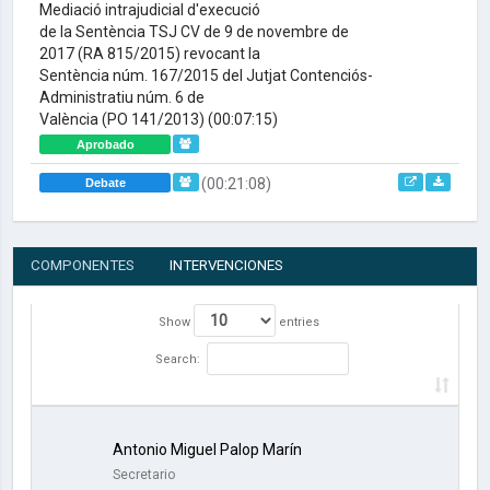
Mediació intrajudicial d'execució
de la Sentència TSJ CV de 9 de novembre de
2017 (RA 815/2015) revocant la
Sentència núm. 167/2015 del Jutjat Contenciós-
Administratiu núm. 6 de
València (PO 141/2013)
(00:07:15)
Aprobado
(00:21:08)
Debate
COMPONENTES
INTERVENCIONES
Show
entries
Search:
Antonio Miguel Palop Marín
Secretario