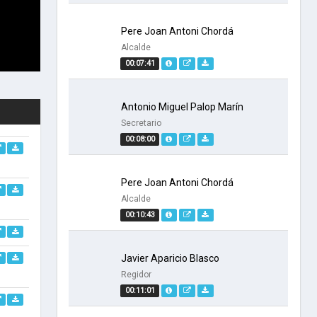
Pere Joan Antoni Chordá
Alcalde
00:07:41
Antonio Miguel Palop Marín
Secretario
00:08:00
Pere Joan Antoni Chordá
Alcalde
00:10:43
Javier Aparicio Blasco
Regidor
00:11:01