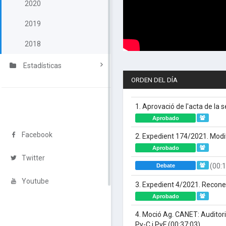
2020
2019
2018
Estadísticas
ORDEN DEL DÍA
1. Aprovació de l'acta de la
Aprobado
Facebook
2. Expedient 174/2021. Modi
Aprobado
Twitter
(00:1
Debate
Youtube
3. Expedient 4/2021. Recone
Aprobado
4. Moció Ag. CANET: Auditori
Py-C i PyF
(00:37:03)