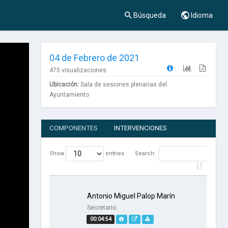
Búsqueda
Idioma
04 de Febrero de 2021
475 visualizaciones
Ubicación:
Sala de sesiones plenarias del
Ayuntamiento
COMPONENTES
INTERVENCIONES
Show
entries
Search:
Antonio Miguel Palop Marín
Secretario
00:04:54