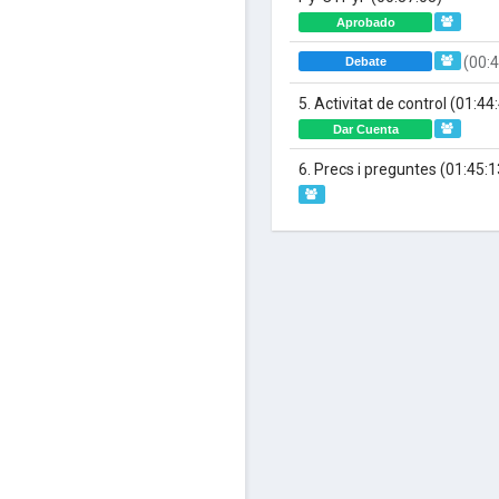
Aprobado
(00:4
Debate
5. Activitat de control
(01:44
Dar Cuenta
6. Precs i preguntes
(01:45:1