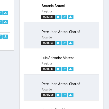
Antonio Antoni
Regidor
00:13:21
Pere Joan Antoni Chordá
Alcalde
00:15:07
Luis Salvador Mateos
Regidor
00:15:45
Pere Joan Antoni Chordá
Alcalde
00:16:08