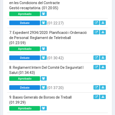
en les Condicions del Contracte
Gestió recaptatòria.
(01:20:05)
Aprobado
(01:22:27)
Debate
7. Expedient 2934/2020. Planificació i Ordenació
de Personal: Reglament de Teletreball
(01:23:59)
Aprobado
(01:30:42)
Debate
8. Reglament Intern Del Comité De Seguretat I
Salut
(01:34:43)
Aprobado
(01:37:20)
Debate
9. Bases Generals de Borses de Treball
(01:39:29)
Aprobado