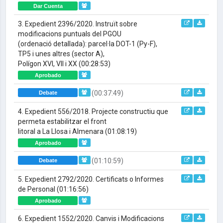
Dar Cuenta
3. Expedient 2396/2020. Instruït sobre
modificacions puntuals del PGOU
(ordenació detallada): parcel·la DOT-1 (Py-F),
TP5 i unes altres (sector A),
Polígon XVI, VII i XX
(00:28:53)
Aprobado
(00:37:49)
Debate
4. Expedient 556/2018. Projecte constructiu que
permeta estabilitzar el front
litoral a La Llosa i Almenara
(01:08:19)
Aprobado
(01:10:59)
Debate
5. Expedient 2792/2020. Certificats o Informes
de Personal
(01:16:56)
Aprobado
6. Expedient 1552/2020. Canvis i Modificacions