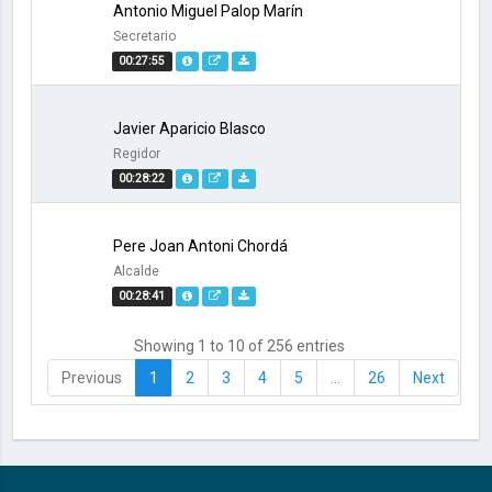
Antonio Miguel Palop Marín
Secretario
00:27:55
Javier Aparicio Blasco
Regidor
00:28:22
Pere Joan Antoni Chordá
Alcalde
00:28:41
Showing 1 to 10 of 256 entries
Previous
1
2
3
4
5
…
26
Next