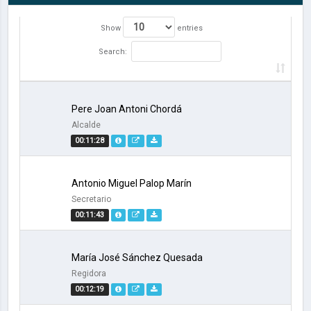
Show
entries
Search:
Pere Joan Antoni Chordá
Alcalde
00:11:28
Antonio Miguel Palop Marín
Secretario
00:11:43
María José Sánchez Quesada
Regidora
00:12:19