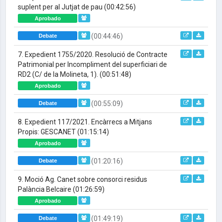
suplent per al Jutjat de pau
(00:42:56)
Aprobado
(00:44:46)
Debate
7. Expedient 1755/2020. Resolució de Contracte
Patrimonial per Incompliment del superficiari de
RD2 (C/ de la Molineta, 1).
(00:51:48)
Aprobado
(00:55:09)
Debate
8. Expedient 117/2021. Encàrrecs a Mitjans
Propis: GESCANET
(01:15:14)
Aprobado
(01:20:16)
Debate
9. Moció Ag. Canet sobre consorci residus
Palància Belcaire
(01:26:59)
Aprobado
(01:49:19)
Debate