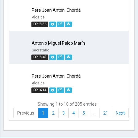
Pere Joan Antoni Chordá
Alcalde
00:13:36
Antonio Miguel Palop Marín
Secretario
00:13:45
Pere Joan Antoni Chordá
Alcalde
00:16:14
Showing 1 to 10 of 205 entries
Previous
1
2
3
4
5
…
21
Next