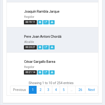
Joaquín Rambla Jarque
Regidor
00:19:11
Pere Joan Antoni Chordá
Alcalde
00:20:27
César Gargallo Barea
Regidor
00:21:14
Showing 1 to 10 of 254 entries
Previous
1
2
3
4
5
…
26
Next