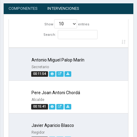
COMPONENTES
INTERVENCIONES
Show
entries
Search:
Antonio Miguel Palop Marín
Secretario
00:11:54
Pere Joan Antoni Chordá
Alcalde
00:15:41
Javier Aparicio Blasco
Regidor