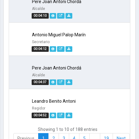
Pere Joan Antoni Chordá
Alcalde
00:04:10
Antonio Miguel Palop Marín
Secretario
00:04:12
Pere Joan Antoni Chordá
Alcalde
00:04:37
Leandro Benito Antoni
Regidor
00:04:52
Showing 1 to 10 of 188 entries
Previous
1
2
3
4
5
…
19
Next