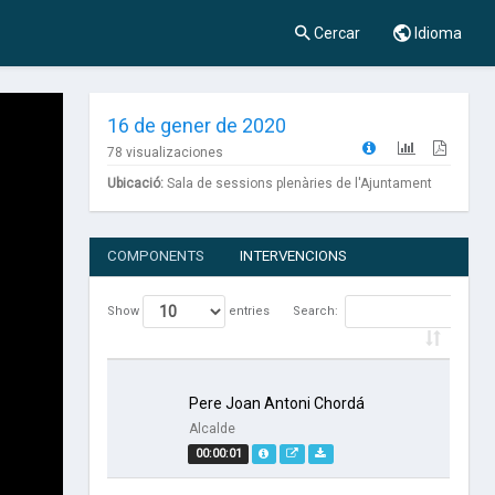
Cercar
Idioma
16 de gener de 2020
78 visualizaciones
Ubicació:
Sala de sessions plenàries de l'Ajuntament
COMPONENTS
INTERVENCIONS
Show
entries
Search:
Pere Joan Antoni Chordá
Alcalde
00:00:01