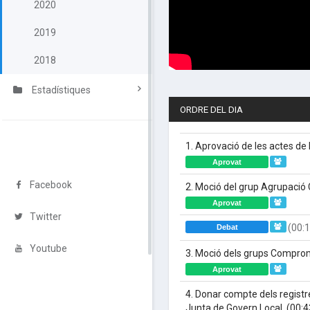
2020
2019
2018
Estadístiques
ORDRE DEL DIA
1. Aprovació de les actes de 
Aprovat
Facebook
2. Moció del grup Agrupació 
Aprovat
Twitter
(00:1
Debat
Youtube
3. Moció dels grups Comprom
Aprovat
4. Donar compte dels registres
Junta de Govern Local.
(00:4