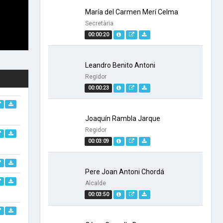
María del Carmen Merí Celma
Secretària
00:00:20
Leandro Benito Antoni
Regidor
00:00:23
Joaquín Rambla Jarque
Regidor
00:03:09
Pere Joan Antoni Chordá
Alcalde
00:03:50