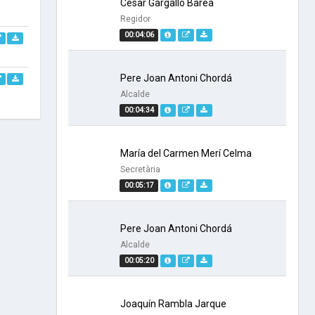
César Gargallo Barea
Regidor
00:04:06
Pere Joan Antoni Chordá
Alcalde
00:04:34
María del Carmen Merí Celma
Secretària
00:05:17
Pere Joan Antoni Chordá
Alcalde
00:05:20
Joaquín Rambla Jarque