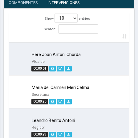
COMPONENTES
INTERVENCIONES
Show
entries
Search:
Pere Joan Antoni Chordá
Alcalde
00:00:01
María del Carmen Merí Celma
Secretària
00:00:20
Leandro Benito Antoni
Regidor
00:00:23