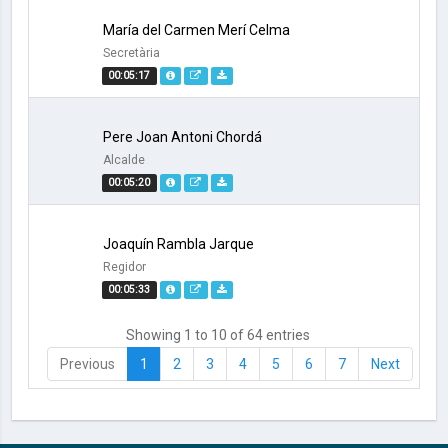
María del Carmen Merí Celma
Secretària
00:05:17
Pere Joan Antoni Chordá
Alcalde
00:05:20
Joaquín Rambla Jarque
Regidor
00:05:33
Showing 1 to 10 of 64 entries
Previous
1
2
3
4
5
6
7
Next