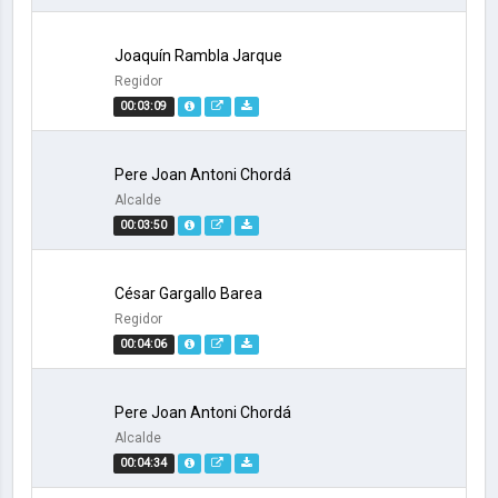
Joaquín Rambla Jarque
Regidor
00:03:09
Pere Joan Antoni Chordá
Alcalde
00:03:50
César Gargallo Barea
Regidor
00:04:06
Pere Joan Antoni Chordá
Alcalde
00:04:34